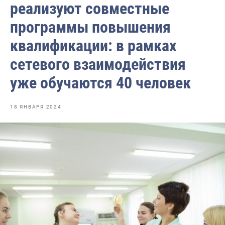
реализуют совместные
Отраслевые СМИ
программы повышения
Выставки и конференции
квалификации: в рамках
Научно-практическая литература
сетевого взаимодействия
Рыбоохрана России
уже обучаются 40 человек
Отрасль в цифрах
Инфографика
18 ЯНВАРЯ 2024
Большая африканская экспедиция
Укрепление духовно-нравственных ценностей
События в России и мире