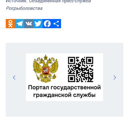
Источник:
Объединенная пресс-служба
Росрыболовства
Odnoklassniki
Telegram
VK
Twitter
Facebook
Отправить