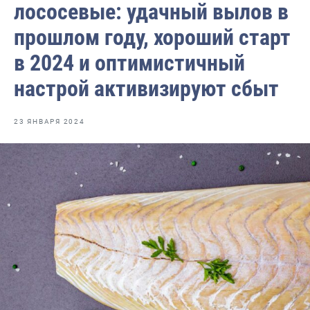
лососевые: удачный вылов в
Отраслевые СМИ
прошлом году, хороший старт
Выставки и конференции
в 2024 и оптимистичный
Научно-практическая литература
настрой активизируют сбыт
Рыбоохрана России
Отрасль в цифрах
23 ЯНВАРЯ 2024
Инфографика
Большая африканская экспедиция
Укрепление духовно-нравственных ценностей
События в России и мире