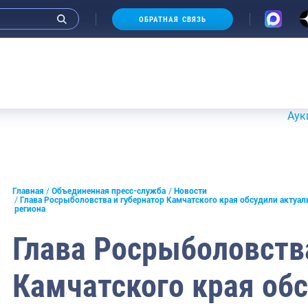
ОБРАТНАЯ СВЯЗЬ
Аукционы 20-21
и интервью руководства
Главная
Объединенная пресс-служба
Новости
Глава Росрыболовства и губернатор Камчатского края обсудили актуа
региона
СМИ
Глава Росрыболовства
конференции
ическая литература
Камчатского края об
России