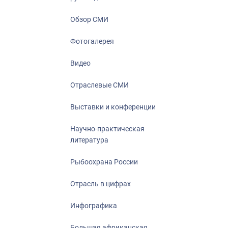
Отрасль в ци
Инфографика
Обзор СМИ
Большая афр
Фотогалерея
Укрепление д
ценностей
Видео
События в Ро
Отраслевые СМИ
Выставки и конференции
Научно-практическая
литература
Рыбоохрана России
Отрасль в цифрах
Инфографика
Большая африканская