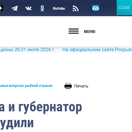
Версия
CLOSE
CLOSE
для
слабовидящих
МЕНЮ
 июля 2026 г.
На официальном сайте Росрыболовства в и
Печать
льные вопросы рыбной отрасли
 и губернатор
судили