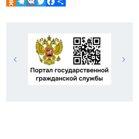
Odnoklassniki
Telegram
VK
Twitter
Facebook
Отправить