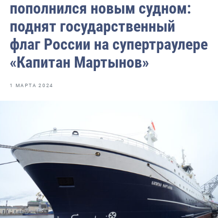
пополнился новым судном:
Отраслевые СМИ
поднят государственный
Выставки и конференции
флаг России на супертраулере
Научно-практическая литература
«Капитан Мартынов»
Рыбоохрана России
Отрасль в цифрах
1 МАРТА 2024
Инфографика
Большая африканская экспедиция
Укрепление духовно-нравственных ценностей
События в России и мире