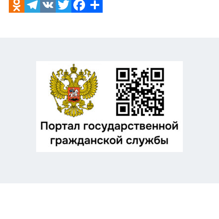
Odnoklassniki
Telegram
VK
Twitter
Facebook
Отправить