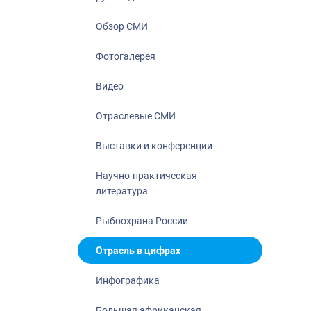
Отрасль в ци
Инфографика
Обзор СМИ
Большая афр
Фотогалерея
Укрепление д
ценностей
Видео
События в Ро
Отраслевые СМИ
Выставки и конференции
Научно-практическая
литература
Рыбоохрана России
Отрасль в цифрах
Инфографика
Большая африканская