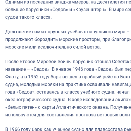
Одними из последних винджаммеров, на десятилетия п
большие парусники «Седов» и «Крузенштерн». В мире се
судов такого класса.
Долголетие самых крупных учебных парусников мира – 
продолжают бороздить морские просторы, при благопр
морские мили исключительно силой ветра.
После Второй Мировой войны парусник отошёл Советско
название – «Седов». В январе 1946 года «Седов» был 
Флоту, а в 1952 году барк вышел в пробный рейс по Бал
судна, молодые моряки на практике осваивали навигац
года «Седов», оставаясь в классе учебного судна, нача
океанографического судна. В ходе исследований экипа
«белых пятен» с карты Атлантического океана. Полученн
используются для составления прогноза ветровых волн 
В 1966 году барк как учебное судно для плавсостава 