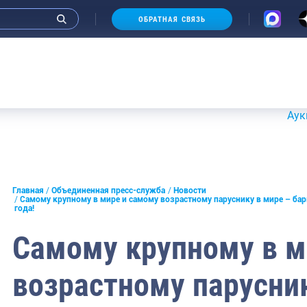
ОБРАТНАЯ СВЯЗЬ
Аукционы 20-
и интервью руководства
Главная
Объединенная пресс-служба
Новости
Самому крупному в мире и самому возрастному паруснику в мире – ба
года!
СМИ
Самому крупному в м
конференции
ическая литература
возрастному парусник
России