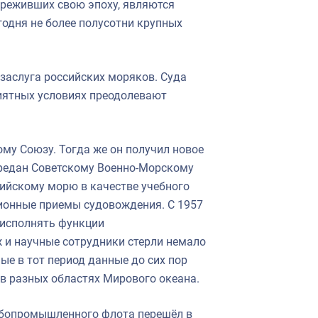
ереживших свою эпоху, являются
годня не более полусотни крупных
заслуга российских моряков. Суда
иятных условиях преодолевают
му Союзу. Тогда же он получил новое
передан Советскому Военно-Морскому
тийскому морю в качестве учебного
ионные приемы судовождения. С 1957
л исполнять функции
ж и научные сотрудники стерли немало
ые в тот период данные до сих пор
в разных областях Мирового океана.
рыбопромышленного флота перешёл в