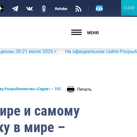
Версия
CLOSE
CLOSE
для
слабовидящих
МЕНЮ
21 июля 2026 г.
На официальном сайте Росрыболовства в
Печать
рку Росрыболовства «Седов» – 103
ире и самому
у в мире –