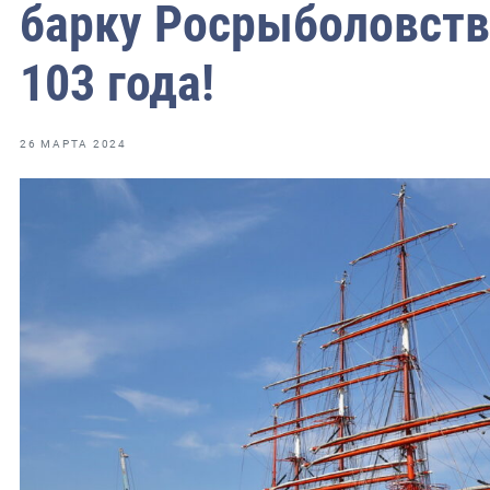
фрах
барку Росрыболовств
103 года!
иканская экспедиция
уховно-нравственных
26 МАРТА 2024
ссии и мире