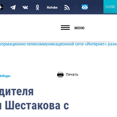
Версия
CLOSE
CLOSE
для
слабовидящих
МЕНЮ
нно-телекоммуникационной сети «Интернет» размещена инф
Печать
 Победы
дителя
 Шестакова с