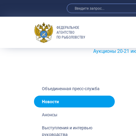
ФЕДЕРАЛЬНОЕ
АГЕНТСТВО
ПО РЫБОЛОВСТВУ
Новости
Анонсы
Аукционы 20-21 июля 2026
Выступления 
Обзор СМИ
Фотогалерея
Видео
Объединенная пресс-служба
Отраслевые 
Новости
Выставки и 
Анонсы
Научно-практ
Рыбоохрана 
Выступления и интервью
руководства