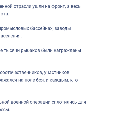
ной отрасли ушли на фронт, а весь
ота.
 промысловых бассейнах, заводы
населения.
ине тысячи рыбаков были награждены
соотечественников, участников
ажался на поле боя, и каждым, кто
ьной военной операции сплотились для
ресы.