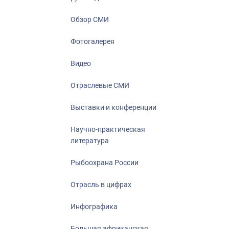
Отрасль в ци
Инфографика
Обзор СМИ
Большая афр
Фотогалерея
Укрепление д
ценностей
Видео
События в Ро
Отраслевые СМИ
Выставки и конференции
Научно-практическая
литература
Рыбоохрана России
Отрасль в цифрах
Инфографика
Большая африканская