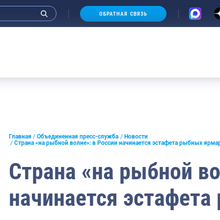
ОБРАТНАЯ СВЯЗЬ
Аукцио
и интервью руководства
Главная
Объединенная пресс-служба
Новости
Страна «на рыбной волне»: в России начинается эстафета рыбных ярмар
СМИ
Страна «на рыбной во
конференции
начинается эстафета
ическая литература
России