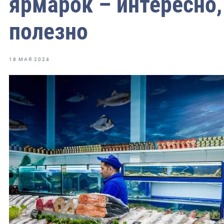
ярмарок – интересно,
фрах
полезно
иканская экспедиция
уховно-нравственных
18 МАЯ 2024
ссии и мире