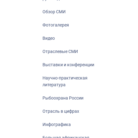
Отрасль в ци
Инфографика
Обзор СМИ
Большая афр
Фотогалерея
Укрепление д
ценностей
Видео
События в Ро
Отраслевые СМИ
Выставки и конференции
Научно-практическая
литература
Рыбоохрана России
Отрасль в цифрах
Инфографика
Большая африканская