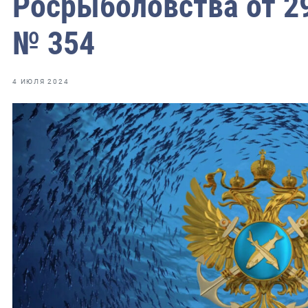
Росрыболовства от 29
фрах
№ 354
иканская экспедиция
уховно-нравственных
4 ИЮЛЯ 2024
ссии и мире