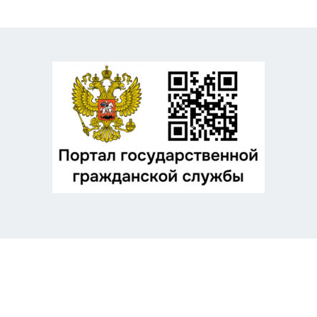
Odnoklassniki
Telegram
VK
Twitter
Facebook
Отправить