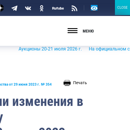
Версия
CLOSE
CLOSE
для
слабовидящих
МЕНЮ
Аукционы 20-21 июля 2026 г.
На официальном сайте Роср
Печать
ства от 29 июня 2023 г. № 354
ии изменения в
у