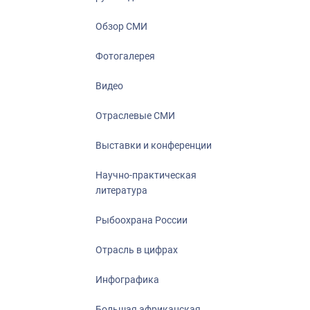
Отрасль в ци
Инфографика
Обзор СМИ
Большая афр
Фотогалерея
Укрепление д
ценностей
Видео
События в Ро
Отраслевые СМИ
Выставки и конференции
Научно-практическая
литература
Рыбоохрана России
Отрасль в цифрах
Инфографика
Большая африканская