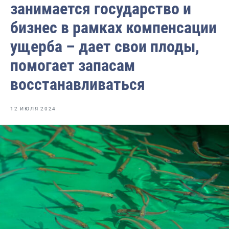
занимается государство и
Отраслевые СМИ
бизнес в рамках компенсации
Выставки и конференции
ущерба – дает свои плоды,
Научно-практическая литература
помогает запасам
Рыбоохрана России
восстанавливаться
Отрасль в цифрах
Инфографика
12 ИЮЛЯ 2024
Большая африканская экспедиция
Укрепление духовно-нравственных ценностей
События в России и мире