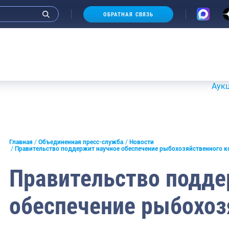
ОБРАТНАЯ СВЯЗЬ
Аукционы 20-21
и интервью руководства
Главная
Объединенная пресс-служба
Новости
Правительство поддержит научное обеспечение рыбохозяйственного к
СМИ
Правительство подде
конференции
обеспечение рыбохоз
ическая литература
России