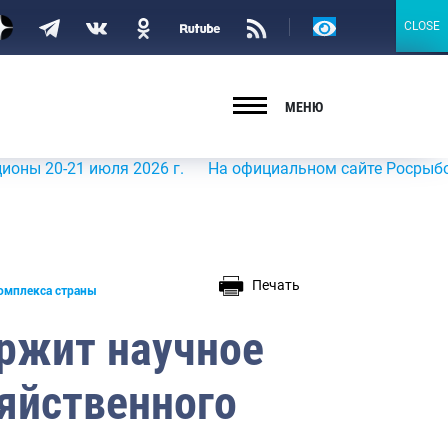
Версия
CLOSE
CLOSE
для
слабовидящих
МЕНЮ
 июля 2026 г.
На официальном сайте Росрыболовства в и
Печать
омплекса страны
ржит научное
яйственного