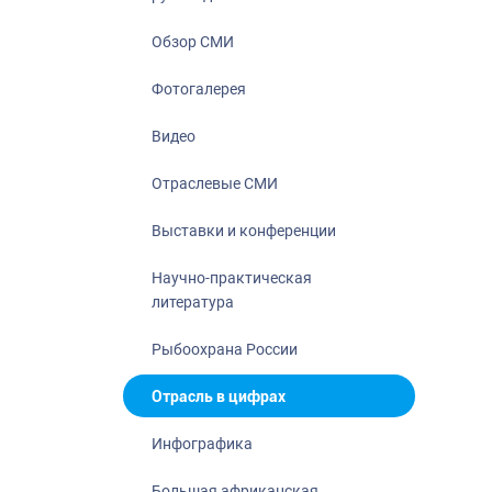
Отрасль в ци
Инфографика
Обзор СМИ
Большая афр
Фотогалерея
Укрепление д
ценностей
Видео
События в Ро
Отраслевые СМИ
Выставки и конференции
Научно-практическая
литература
Рыбоохрана России
Отрасль в цифрах
Инфографика
Большая африканская