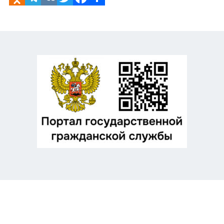
Odnoklassniki
Telegram
VK
Twitter
Facebook
Отправить