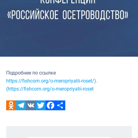
Подробнее по ссылке
https://fishcom.org/o-meropriyatii-roset/).
(https://fishcom.org/o-meropriyatii-roset
Odnoklassniki
Telegram
VK
Twitter
Facebook
Отправить