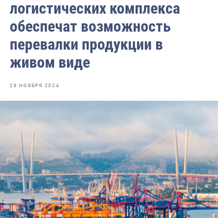
логистических комплекса
Отраслевые СМИ
обеспечат возможность
Выставки и конференции
перевалки продукции в
Научно-практическая литература
живом виде
Рыбоохрана России
Отрасль в цифрах
28 НОЯБРЯ 2024
Инфографика
Большая африканская экспедиция
Укрепление духовно-нравственных ценностей
События в России и мире