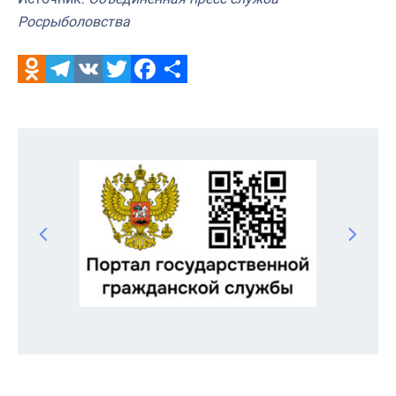
Росрыболовства
Odnoklassniki
Telegram
VK
Twitter
Facebook
Отправить