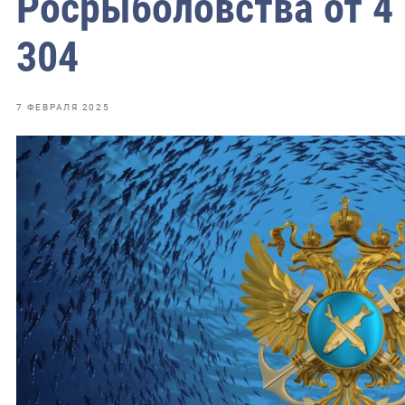
Росрыболовства от 4 
фрах
304
иканская экспедиция
уховно-нравственных
7 ФЕВРАЛЯ 2025
ссии и мире