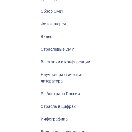
Отрасль в ци
Инфографика
Обзор СМИ
Большая афр
Фотогалерея
Укрепление д
ценностей
Видео
События в Ро
Отраслевые СМИ
Выставки и конференции
Научно-практическая
литература
Рыбоохрана России
Отрасль в цифрах
Инфографика
Большая африканская