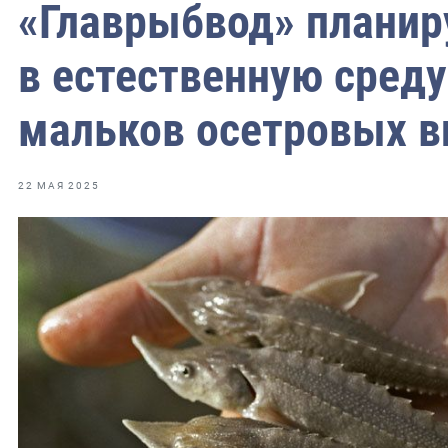
фрах
«Главрыбвод» планир
в естественную среду
иканская экспедиция
уховно-нравственных
мальков осетровых в
ссии и мире
22 МАЯ 2025