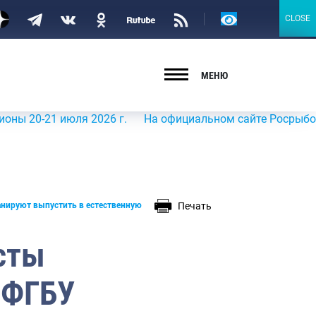
Версия
CLOSE
CLOSE
для
слабовидящих
МЕНЮ
 июля 2026 г.
На официальном сайте Росрыболовства в 
Печать
анируют выпустить в естественную
сты
 ФГБУ