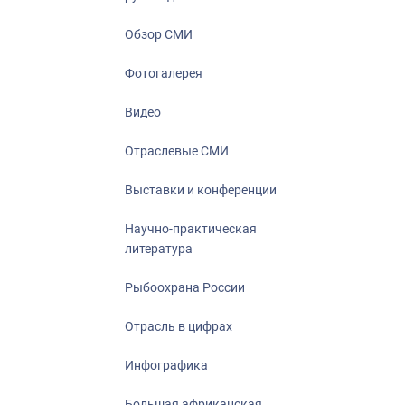
Отрасль в ци
Инфографика
Обзор СМИ
Большая афр
Фотогалерея
Укрепление д
ценностей
Видео
События в Ро
Отраслевые СМИ
Выставки и конференции
Научно-практическая
литература
Рыбоохрана России
Отрасль в цифрах
Инфографика
Большая африканская