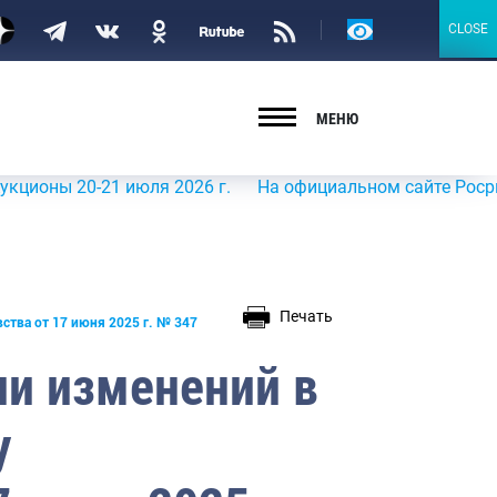
Версия
CLOSE
CLOSE
для
слабовидящих
МЕНЮ
0-21 июля 2026 г.
На официальном сайте Росрыболовств
Печать
ства от 17 июня 2025 г. № 347
ии изменений в
у