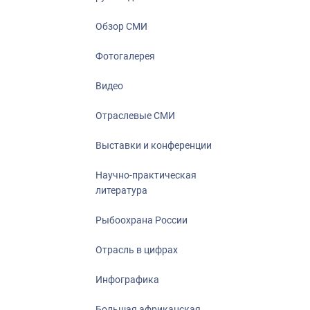
Отрасль в ци
Инфографика
Обзор СМИ
Большая афр
Фотогалерея
Укрепление д
ценностей
Видео
События в Ро
Отраслевые СМИ
Выставки и конференции
Научно-практическая
литература
Рыбоохрана России
Отрасль в цифрах
Инфографика
Большая африканская