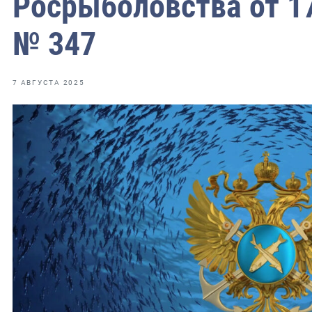
Росрыболовства от 17
фрах
№ 347
иканская экспедиция
уховно-нравственных
7 АВГУСТА 2025
ссии и мире