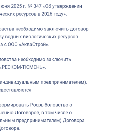
июня 2025 г. № 347 «Об утверждении
еских ресурсов в 2026 году».
вства необходимо заключить договор
ву водных биологических ресурсов
да с ООО «АкваСтрой».
ловства необходимо заключить
ОО «РЕСКОМ-ТЮМЕНЬ».
(индивидуальным предпринимателем),
едоставляется.
формировать Росрыболовство о
чению Договоров, в том числе о
альным предпринимателем) Договора
Договора.