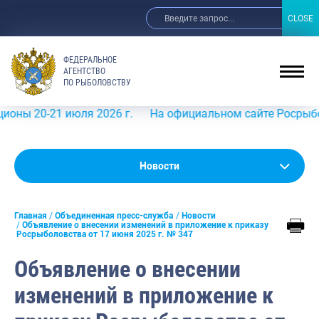
CLOSE
CLOSE
ФЕДЕРАЛЬНОЕ
АГЕНТСТВО
ПО РЫБОЛОВСТВУ
21 июля 2026 г.
На официальном сайте Росрыболовства 
Новости
Новости
Анонсы
Главная
Объединенная пресс-служба
Новости
Выступления и интервью руководства
Объявление о внесении изменений в приложение к приказу
Росрыболовства от 17 июня 2025 г. № 347
Обзор СМИ
Объявление о внесении
Фотогалерея
изменений в приложение к
Видео