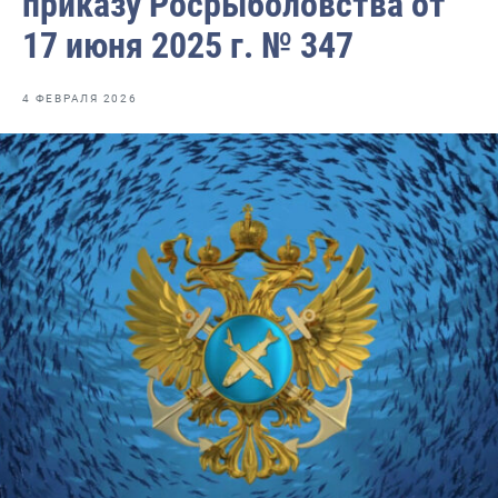
приказу Росрыболовства от
Отраслевые СМИ
17 июня 2025 г. № 347
Выставки и конференции
Научно-практическая литература
4 ФЕВРАЛЯ 2026
Рыбоохрана России
Отрасль в цифрах
Инфографика
Большая африканская экспедиция
Укрепление духовно-нравственных ценностей
События в России и мире