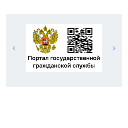
Odnoklassniki
Telegram
VK
Twitter
Facebook
Отправить