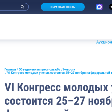
ОБРАТНАЯ СВЯЗЬ
Аукционы 20-21 ию
и интервью руководства
Главная
Объединенная пресс-служба
Новости
VI Конгресс молодых ученых состоится 25–27 ноября на федеральной 
СМИ
VI Конгресс молодых
конференции
состоится 25–27 нояб
ическая литература
России