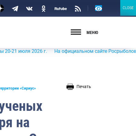
Версия
CLOSE
CLOSE
для
слабовидящих
МЕНЮ
ля 2026 г.
На официальном сайте Росрыболовства в инф
Печать
территории «Сириус»
 ученых
ря на