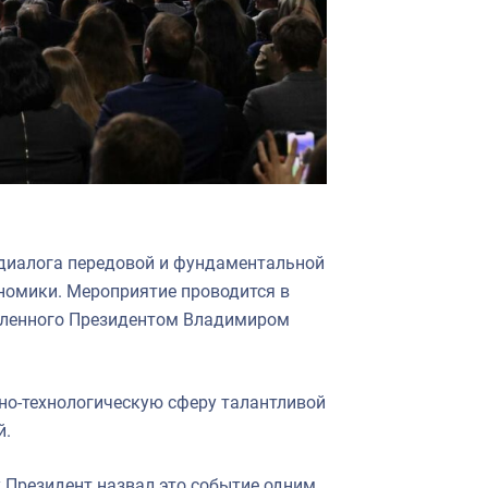
диалога передовой и фундаментальной
ономики. Мероприятие проводится в
явленного Президентом Владимиром
чно-технологическую сферу талантливой
й.
х Президент назвал это событие одним