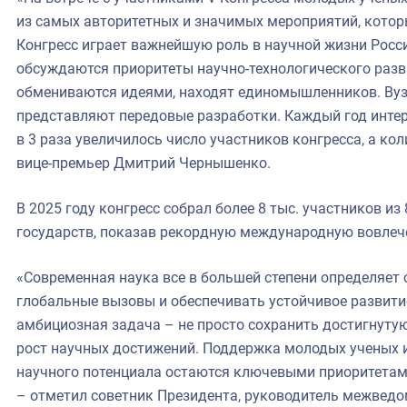
из самых авторитетных и значимых мероприятий, котор
Конгресс играет важнейшую роль в научной жизни Росси
обсуждаются приоритеты научно-технологического разв
обмениваются идеями, находят единомышленников. Вузы
представляют передовые разработки. Каждый год интере
в 3 раза увеличилось число участников конгресса, а кол
вице-премьер Дмитрий Чернышенко.
В 2025 году конгресс собрал более 8 тыс. участников из
государств, показав рекордную международную вовлеч
«Современная наука все в большей степени определяет 
глобальные вызовы и обеспечивать устойчивое развитие
амбициозная задача – не просто сохранить достигнуту
рост научных достижений. Поддержка молодых ученых и
научного потенциала остаются ключевыми приоритетами
– отметил советник Президента, руководитель межведо