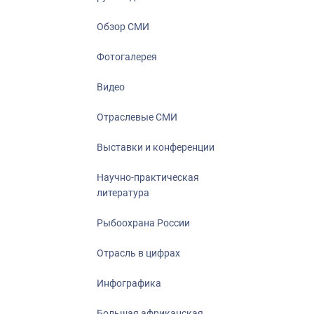
Отрасль в ци
Инфографика
Обзор СМИ
Большая афр
Фотогалерея
Укрепление д
ценностей
Видео
События в Ро
Отраслевые СМИ
Выставки и конференции
Научно-практическая
литература
Рыбоохрана России
Отрасль в цифрах
Инфографика
Большая африканская