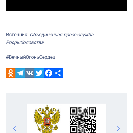
Источник:
Объединенная пресс-служба
Росрыболовства
#ВечныйОгоньСердец
Odnoklassniki
Telegram
VK
Twitter
Facebook
Отправить