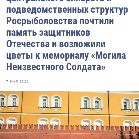
Отраслевые СМИ
подведомственных структур
Выставки и конференции
Росрыболовства почтили
Научно-практическая литература
память защитников
Рыбоохрана России
Отечества и возложили
Отрасль в цифрах
цветы к мемориалу «Могила
Инфографика
Неизвестного Солдата»
Большая африканская экспедиция
7 МАЯ 2026
Укрепление духовно-нравственных ценностей
События в России и мире