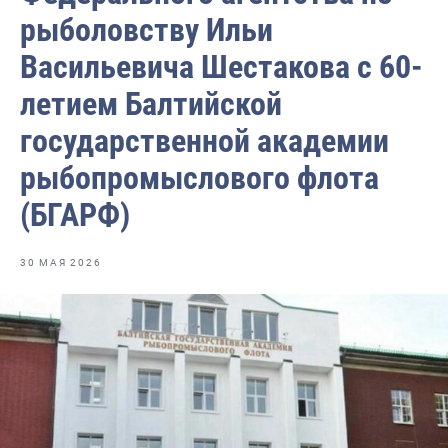
Отраслевые СМИ
рыболовству Ильи
Выставки и конференции
Васильевича Шестакова с 60-
Научно-практическая литература
летием Балтийской
Рыбоохрана России
государственной академии
Отрасль в цифрах
рыбопромыслового флота
Инфографика
(БГАРФ)
Большая африканская экспедиция
30 МАЯ 2026
Укрепление духовно-нравственных ценностей
События в России и мире