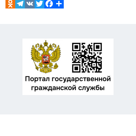
Odnoklassniki
Telegram
VK
Twitter
Facebook
Отправить