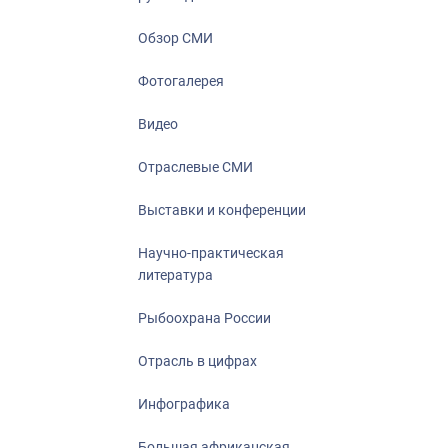
Отрасль в ци
Инфографика
Обзор СМИ
Большая афр
Фотогалерея
Укрепление д
ценностей
Видео
События в Ро
Отраслевые СМИ
Выставки и конференции
Научно-практическая
литература
Рыбоохрана России
Отрасль в цифрах
Инфографика
Большая африканская