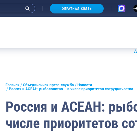
ОБРАТНАЯ СВЯЗЬ
Аукционы 2
и интервью руководства
Главная
Объединенная пресс-служба
Новости
Россия и АСЕАН: рыболовство – в числе приоритетов сотрудничества
СМИ
Россия и АСЕАН: рыб
конференции
числе приоритетов с
ическая литература
России