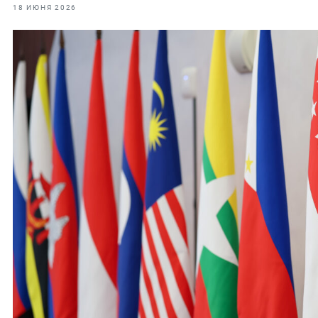
фрах
18 ИЮНЯ 2026
иканская экспедиция
уховно-нравственных
ссии и мире