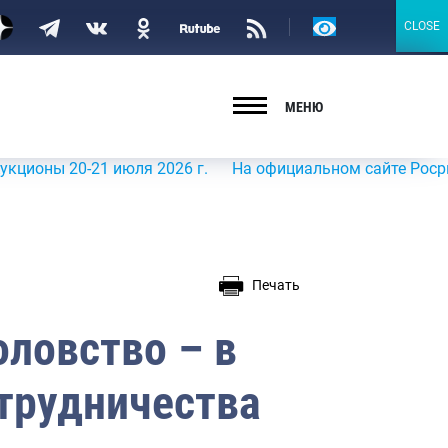
Версия
CLOSE
CLOSE
для
слабовидящих
МЕНЮ
0-21 июля 2026 г.
На официальном сайте Росрыболовств
Печать
оловство – в
отрудничества