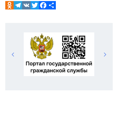
Odnoklassniki
Telegram
VK
Twitter
Facebook
Отправить