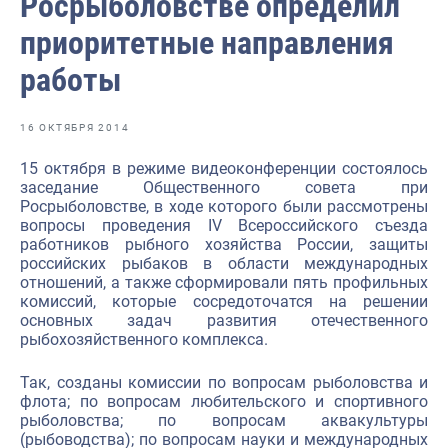
Росрыболовстве определил
Отраслевые СМИ
приоритетные направления
Выставки и конференции
работы
Научно-практическая литература
Рыбоохрана России
16 ОКТЯБРЯ 2014
Отрасль в цифрах
15 октября в режиме видеоконференции состоялось
заседание Общественного совета при
Инфографика
Росрыболовстве, в ходе которого были рассмотрены
вопросы проведения IV Всероссийского съезда
Большая африканская экспедиция
работников рыбного хозяйства России, защиты
российских рыбаков в области международных
Укрепление духовно-нравственных ценностей
отношений, а также сформировали пять профильных
комиссий, которые сосредоточатся на решении
События в России и мире
основных задач развития отечественного
рыбохозяйственного комплекса.
Так, созданы комиссии по вопросам рыболовства и
флота; по вопросам любительского и спортивного
рыболовства; по вопросам аквакультуры
(рыбоводства); по вопросам науки и международных