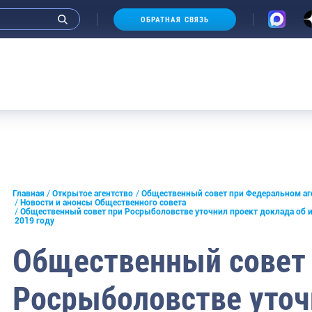
ОБРАТНАЯ СВЯЗЬ
нные
Новости и анонсы Общественного
онцепции открытости
Ответственный секретарь Общес
Аукционы 20
совета
й совет при Федеральном
 рыболовству
Председатель Общественного со
 группы
Члены Общественного совета (сос
2027)
нференции
Главная
Открытое агентство
Общественный совет при Федеральном аг
Новости и анонсы Общественного совета
Кандидату в Общественный сове
Общественный совет при Росрыболовстве уточнил проект доклада об ит
кларация целей и задач
2019 году
 агентства по рыболовству
Требования к кандидатам и НКО
Общественный совет
совет Росрыболовства
для людей
Росрыболовстве уточ