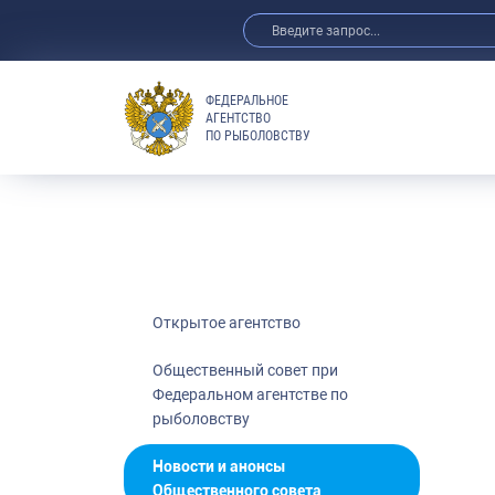
ФЕДЕРАЛЬНОЕ
АГЕНТСТВО
ПО РЫБОЛОВСТВУ
Открытые да
Реализация К
Общественны
агентстве по
Референтные
Интернет-ко
Открытое агентство
Публичная де
Федерального
Общественный совет при
Федеральном агентстве по
Молодежный 
рыболовству
Государство 
Новости и анонсы
Общественного совета