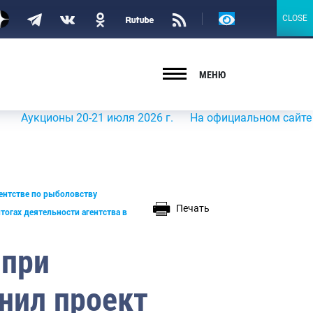
Версия
CLOSE
CLOSE
для
слабовидящих
МЕНЮ
 совета
твенного
-21 июля 2026 г.
На официальном сайте Росрыболовства
вета
тав 2024-
ентстве по рыболовству
т
Печать
огах деятельности агентства в
 при
нил проект