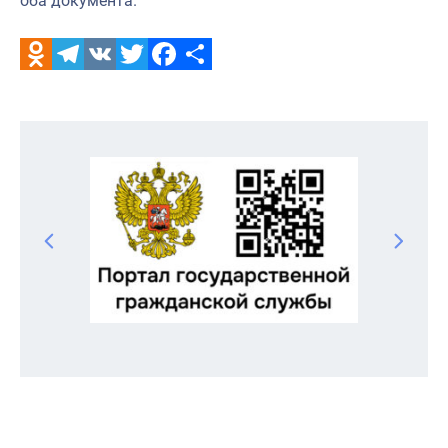
оба документа.
Odnoklassniki
Telegram
VK
Twitter
Facebook
Отправить