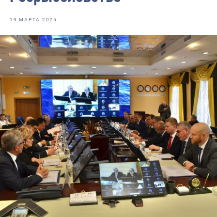
Ответственный секретарь Общественного совета
19 МАРТА 2025
Председатель Общественного совета
Члены Общественного совета (состав 2024-2027)
Кандидату в Общественный совет
Требования к кандидатам и НКО
Референтные группы
Интернет-конференции
Публичная декларация целей и задач Федерального агент
Молодежный совет Росрыболовства
Государство для людей