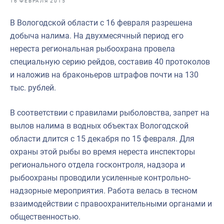
16 ФЕВРАЛЯ 2015
Отраслевые СМИ
В Вологодской области с 16 февраля разрешена
Выставки и конференции
добыча налима. На двухмесячный период его
Научно-практическая литература
нереста региональная рыбоохрана провела
специальную серию рейдов, составив 40 протоколов
Рыбоохрана России
и наложив на браконьеров штрафов почти на 130
Отрасль в цифрах
тыс. рублей.
Инфографика
В соответствии с правилами рыболовства, запрет на
Большая африканская экспедиция
вылов налима в водных объектах Вологодской
области длится с 15 декабря по 15 февраля. Для
Укрепление духовно-нравственных ценностей
охраны этой рыбы во время нереста инспекторы
События в России и мире
регионального отдела госконтроля, надзора и
рыбоохраны проводили усиленные контрольно-
надзорные мероприятия. Работа велась в тесном
взаимодействии с правоохранительными органами и
общественностью.