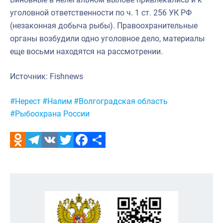
уголовной ответственности по ч. 1 ст. 256 УК РФ
(незаконная добыча рыбы). Правоохранительные
органы возбудили одно уголовное дело, материалы
еще восьми находятся на рассмотрении.
Источник: Fishnews
Метки:
#Нерест
#Налим
#Волгоградская область
#Рыбоохрана России
Odnoklassniki
Telegram
VK
Twitter
Facebook
Отправить