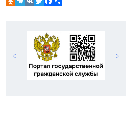
Odnoklassniki
Telegram
VK
Twitter
Facebook
Отправить