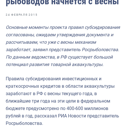
рыбоводов начнется с весны
Отраслевые СМИ
Выставки и конференции
24 ФЕВРАЛЯ 2015
Научно-практическая литература
Основные моменты проекта правил субсидирования
согласованы, ожидаем утверждения документа и
Рыбоохрана России
рассчитываем, что уже с весны механизм
Отрасль в цифрах
заработает, заявил представитель Росрыболовства.
По данным ведомства, в РФ существует большой
Инфографика
потенциал развития товарной аквакультуры.
Большая африканская экспедиция
Правила субсидирования инвестиционных и
Укрепление духовно-нравственных ценностей
краткосрочных кредитов в области аквакультуры
События в России и мире
заработают в РФ с весны текущего года, в
ближайшие три года на эти цели в федеральном
бюджете предусмотрено по 400-600 миллионов
рублей в год, рассказал РИА Новости представитель
Росрыболовства.