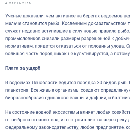
фрах
4 МАРТА 2015
Ученые доказали: чем активнее на берегах водоемов ве
иканская экспедиция
мельче становится рыба. Косвенным доказательством т
уховно-нравственных
служат недавно вступившие в силу новые правила рыбо
промысловиков снизили размеры разрешенной к добыче
ссии и мире
нормативам, придется отказаться от половины улова. С
большая часть пород никак не культивируется, а потому
Плата за ущерб
В водоемах Ленобласти водится порядка 20 видов рыб. 
планктона. Все живые организмы создают определенную
биоразнообразия одинаково важны и дафнии, и балтийс
На состояние водной экосистемы влияет любая хозяйст
от выброса сточных вод, и от строительства через реку
федеральному законодательству, любое предприятие, к