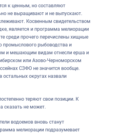
тся к ценным, но составляют
ьно не выращивают и не выпускают.
отслеживают. Косвенным свидетельством
ядке, является и программа мелиорации
нте среди прочего перечислены хищные
ю промыслового рыбоводства и
ным и мешающим видам отнесли ерша и
-Сибирском или Азово-Черноморском
ассейнах СЗФО не значится вообще.
в остальных округах назвали
остепенно теряют свои позиции. К
а сказать не может.
тели водоемов вновь станут
ограмма мелиорации подразумевает