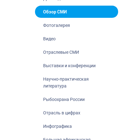
Отрасль в ци
Инфографика
Обзор СМИ
Большая афр
Фотогалерея
Укрепление д
ценностей
Видео
События в Ро
Отраслевые СМИ
Выставки и конференции
Научно-практическая
литература
Рыбоохрана России
Отрасль в цифрах
Инфографика
Большая африканская