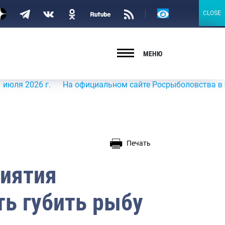
Версия
CLOSE
CLOSE
для
слабовидящих
МЕНЮ
26 г.
На официальном сайте Росрыболовства в информац
Печать
риятия
ть губить рыбу