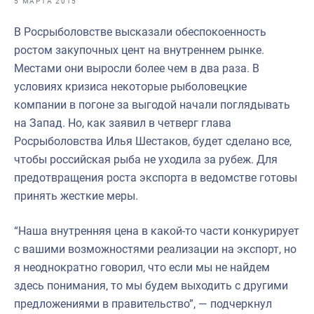
5 МАРТА 2015
Отраслевые СМИ
В Росрыболовстве высказали обеспокоенность
Выставки и конференции
ростом закупочных цент на внутреннем рынке.
Научно-практическая литература
Местами они выросли более чем в два раза. В
условиях кризиса некоторые рыболовецкие
Рыбоохрана России
компании в погоне за выгодой начали поглядывать
Отрасль в цифрах
на Запад. Но, как заявил в четверг глава
Росрыболовства Илья Шестаков, будет сделано все,
Инфографика
чтобы российская рыба не уходила за рубеж. Для
Большая африканская экспедиция
предотвращения роста экспорта в ведомстве готовы
принять жесткие меры.
Укрепление духовно-нравственных ценностей
События в России и мире
“Наша внутренняя цена в какой-то части конкурирует
с вашими возможностями реализации на экспорт, но
я неоднократно говорил, что если мы не найдем
здесь понимания, то мы будем выходить с другими
предложениями в правительство”, — подчеркнул