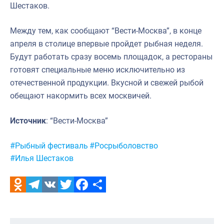
Шестаков.
Между тем, как сообщают “Вести-Москва”, в конце
апреля в столице впервые пройдет рыбная неделя.
Будут работать сразу восемь площадок, а рестораны
готовят специальные меню исключительно из
отечественной продукции. Вкусной и свежей рыбой
обещают накормить всех москвичей.
Источник
: “Вести-Москва”
Метки:
#Рыбный фестиваль
#Росрыболовство
#Илья Шестаков
Odnoklassniki
Telegram
VK
Twitter
Facebook
Отправить