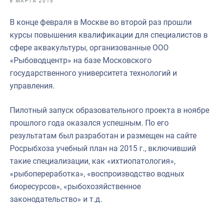
6 МАРТА 2015
Отраслевые СМИ
В конце февраля в Москве во второй раз прошли
Выставки и конференции
курсы повышения квалификации для специалистов в
Научно-практическая литература
сфере аквакультуры, организованные ООО
«Рыбоводцентр» на базе Московского
Рыбоохрана России
государственного университета технологий и
Отрасль в цифрах
управления.
Инфографика
Пилотный запуск образовательного проекта в ноябре
Большая африканская экспедиция
прошлого года оказался успешным. По его
результатам был разработан и размещен на сайте
Укрепление духовно-нравственных ценностей
Росрыбхоза учебный план на 2015 г., включивший
События в России и мире
такие специализации, как «ихтиопатология»,
«рыбопереработка», «воспроизводство водных
биоресурсов», «рыбохозяйственное
законодательство» и т.д.