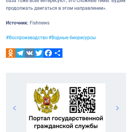
база тоже всех интересуют, это сложные темы. Будем
продолжать двигаться в этом направлении».
Источник:
Fishnews
Метки:
#Воспроизводство
#Водные биоресурсы
Odnoklassniki
Telegram
VK
Twitter
Facebook
Отправить