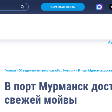
ОБРАТНАЯ СВЯЗЬ
Аукционы 
и интервью руководства
Главная
Объединенная пресс-служба
Новости
В порт Мурманск доста
СМИ
В порт Мурманск дост
конференции
свежей мойвы
ическая литература
России