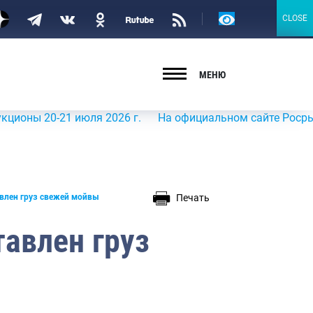
Версия
CLOSE
CLOSE
для
слабовидящих
МЕНЮ
20-21 июля 2026 г.
На официальном сайте Росрыболовст
Печать
влен груз свежей мойвы
авлен груз