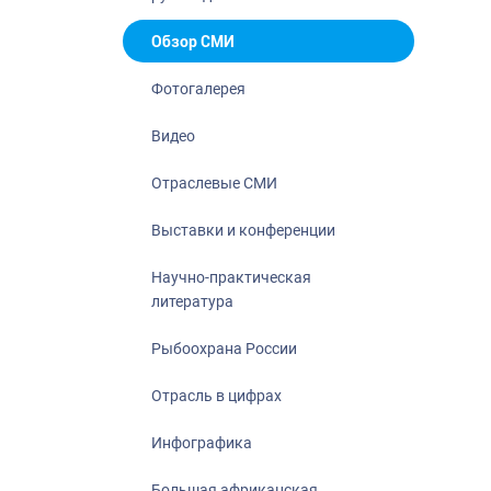
Отрасль в ци
Инфографика
Обзор СМИ
Большая афр
Фотогалерея
Укрепление д
ценностей
Видео
События в Ро
Отраслевые СМИ
Выставки и конференции
Научно-практическая
литература
Рыбоохрана России
Отрасль в цифрах
Инфографика
Большая африканская