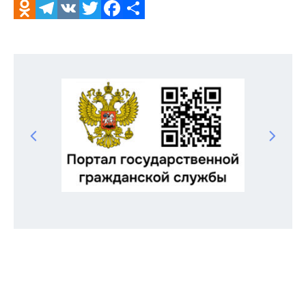
Odnoklassniki
Telegram
VK
Twitter
Facebook
Отправить