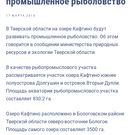
промышленное рыболовство
Отраслевые СМИ
Выставки и конференции
17 МАРТА 2015
Научно-практическая литература
В Тверской области на озере Кафтино будут
развивать промышленное рыболовство. Об этом
Рыбоохрана России
говорится в сообщении министерства природных
Отрасль в цифрах
ресурсов и экологии Тверской области.
Инфографика
В качестве рыбопромыслового участка
Большая африканская экспедиция
рассматривается участок озера Кафтино южнее
полуострова Долгушин и островов Вторые Дупли.
Укрепление духовно-нравственных ценностей
Площадь акватории рыбопромыслового участка
События в России и мире
составляет 830.2 га.
Озеро Кафтино расположено в Бологовском районе
Тверской области северо-восточнее Бологое.
Площадь самого озера составляет 3500 га.