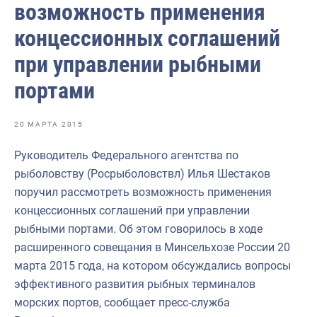
возможность применения
Отраслевые СМИ
концессионных соглашений
Выставки и конференции
при управлении рыбными
Научно-практическая литература
портами
Рыбоохрана России
Отрасль в цифрах
20 МАРТА 2015
Инфографика
Руководитель Федерального агентства по
Большая африканская экспедиция
рыболовству (Росрыболовствл) Илья Шестаков
поручил рассмотреть возможность применения
Укрепление духовно-нравственных ценностей
концессионных соглашений при управлении
События в России и мире
рыбными портами. Об этом говорилось в ходе
расширенного совещания в Минсельхозе России 20
марта 2015 года, на котором обсуждались вопросы
эффективного развития рыбных терминалов
морских портов, сообщает пресс-служба