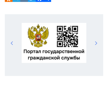
Odnoklassniki
Telegram
VK
Twitter
Facebook
Отправить