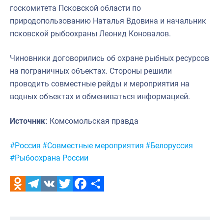
госкомитета Псковской области по
природопользованию Наталья Вдовина и начальник
псковской рыбоохраны Леонид Коновалов.
Чиновники договорились об охране рыбных ресурсов
на пограничных объектах. Стороны решили
проводить совместные рейды и мероприятия на
водных объектах и обмениваться информацией.
Источник:
Комсомольская правда
Метки:
#Россия
#Совместные мероприятия
#Белоруссия
#Рыбоохрана России
Odnoklassniki
Telegram
VK
Twitter
Facebook
Отправить