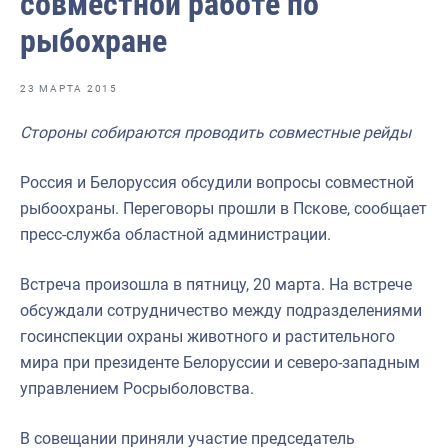
совместной работе по
Отраслевые СМИ
рыбохране
Выставки и конференции
Научно-практическая литература
23 МАРТА 2015
Рыбоохрана России
Стороны собираются проводить совместные рейды
Отрасль в цифрах
Россия и Белоруссия обсудили вопросы совместной
Инфографика
рыбоохраны. Переговоры прошли в Пскове, сообщает
пресс-служба областной администрации.
Большая африканская экспедиция
Укрепление духовно-нравственных ценностей
Встреча произошла в пятницу, 20 марта. На встрече
обсуждали сотрудничество между подразделениями
События в России и мире
госинспекции охраны животного и растительного
мира при президенте Белоруссии и северо-западным
управлением Росрыболовства.
В совещании приняли участие председатель