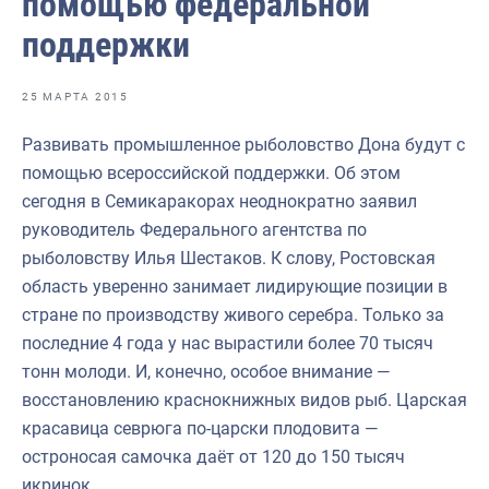
помощью федеральной
Отраслевые СМИ
поддержки
Выставки и конференции
Научно-практическая литература
25 МАРТА 2015
Рыбоохрана России
Развивать промышленное рыболовство Дона будут с
помощью всероссийской поддержки. Об этом
Отрасль в цифрах
сегодня в Семикаракорах неоднократно заявил
Инфографика
руководитель Федерального агентства по
рыболовству Илья Шестаков. К слову, Ростовская
Большая африканская экспедиция
область уверенно занимает лидирующие позиции в
Укрепление духовно-нравственных ценностей
стране по производству живого серебра. Только за
последние 4 года у нас вырастили более 70 тысяч
События в России и мире
тонн молоди. И, конечно, особое внимание —
восстановлению краснокнижных видов рыб. Царская
красавица севрюга по-царски плодовита —
остроносая самочка даёт от 120 до 150 тысяч
икринок.