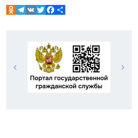
Odnoklassniki
Telegram
VK
Twitter
Facebook
Отправить