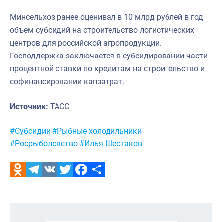
Минсельхоз ранее оценивал в 10 млрд рублей в год
объем субсидий на строительство логистических
центров для российской агропродукции.
Господдержка заключается в субсидировании части
процентной ставки по кредитам на строительство и
софинансировании капзатрат.
Источник:
ТАСС
Метки:
#Субсидии
#Рыбные холодильники
#Росрыболовство
#Илья Шестаков
Odnoklassniki
Telegram
VK
Twitter
Facebook
Отправить