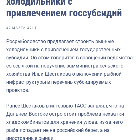
холодильники с
Отраслевые СМИ
привлечением госсубсидий
Выставки и конференции
Научно-практическая литература
27 МАРТА 2015
Рыбоохрана России
Росрыболовство предлагает строить рыбные
холодильники с привлечением государственных
Отрасль в цифрах
субсидий. Об этом говорится в сообщении ведомства
Инфографика
со ссылкой на поручение замминистра сельского
хозяйства Ильи Шестакова о включении рыбной
Большая африканская экспедиция
инфраструктуры в перечень субсидируемых
Укрепление духовно-нравственных ценностей
проектов.
События в России и мире
Ранее Шестаков в интервью ТАСС заявлял, что на
Дальнем Востоке остро стоит проблема нехватки
хладокомбинатов для хранения улова, из-за чего
рыба попадает не на российский берег, а на
иностранные рынки.