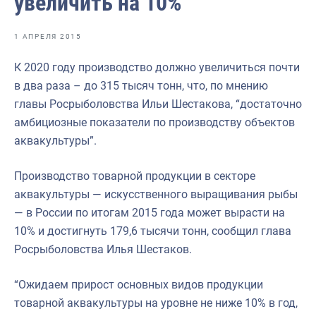
увеличить на 10%
Отраслевые СМИ
Выставки и конференции
1 АПРЕЛЯ 2015
Научно-практическая литература
К 2020 году производство должно увеличиться почти
в два раза – до 315 тысяч тонн, что, по мнению
Рыбоохрана России
главы Росрыболовства Ильи Шестакова, “достаточно
Отрасль в цифрах
амбициозные показатели по производству объектов
аквакультуры”.
Инфографика
Большая африканская экспедиция
Производство товарной продукции в секторе
аквакультуры — искусственного выращивания рыбы
Укрепление духовно-нравственных ценностей
— в России по итогам 2015 года может вырасти на
События в России и мире
10% и достигнуть 179,6 тысячи тонн, сообщил глава
Росрыболовства Илья Шестаков.
“Ожидаем прирост основных видов продукции
товарной аквакультуры на уровне не ниже 10% в год,