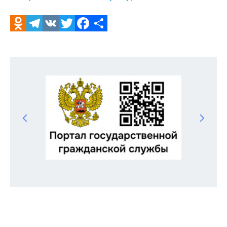
Odnoklassniki
Telegram
VK
Twitter
Facebook
Отправить