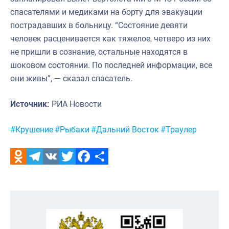
спасателями и медиками на борту для эвакуации
пострадавших в больницу. “Состояние девяти
человек расценивается как тяжелое, четверо из них
не пришли в сознание, остальные находятся в
шоковом состоянии. По последней информации, все
они живы”, — сказал спасатель.
Источник:
РИА Новости
Метки:
#Крушение
#Рыбаки
#Дальний Восток
#Траулер
Odnoklassniki
Telegram
VK
Twitter
Facebook
Отправить