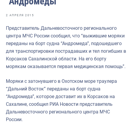
“Андромеды”
Отраслевые СМИ
Выставки и конференции
2 АПРЕЛЯ 2015
Научно-практическая литература
Представитель Дальневосточного регионального
центра МЧС России сообщил, что “выжившие моряки
Рыбоохрана России
переданы на борт судна “Андромеда”, подошедшего
Отрасль в цифрах
для транспортировки пострадавших и тел погибших в
Корсаков Сахалинской области. На его борту
Инфографика
морякам оказывается первая медицинская помощь”.
Большая африканская экспедиция
Моряки с затонувшего в Охотском море траулера
Укрепление духовно-нравственных ценностей
“Дальний Восток” переданы на борт судна
События в России и мире
“Андромеда”, которое доставит их в Корсаков на
Сахалине, сообщил РИА Новости представитель
Дальневосточного регионального центра МЧС
России.