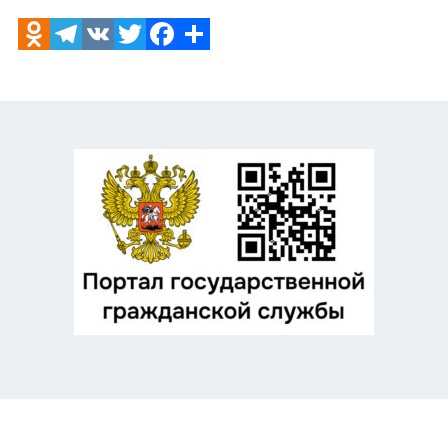
Odnoklassniki
Telegram
VK
Twitter
Facebook
Отправить