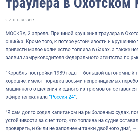
траулера в Охотском
фрах
иканская экспедиция
2 АПРЕЛЯ 2015
уховно-нравственных
МОСКВА, 2 апреля. Причиной крушения траулера в Охот
ошибка. Кроме того, к потере устойчивости и крушению
ссии и мире
привести малое количество топлива в баках, а также не
заявил замруководителя Федерального агентства по р
“Корабль постройки 1989 года — большой автономный тр
хорошие, имеют порядка восьми непроницаемых перебор
машинного отделения и одного из трюмов он оставался 
эфире телеканала
“Россия 24”
.
“Я сам долго ходил капитаном на рыболовных судах, поэ
устойчивости за счет того, что топлива на судне остава
проверять, и были не заполнены танки двойного дна”, 