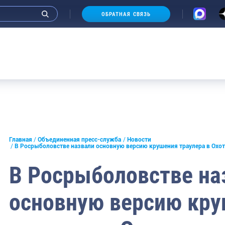
ОБРАТНАЯ СВЯЗЬ
и интервью руководства
Главная
Объединенная пресс-служба
Новости
В Росрыболовстве назвали основную версию крушения траулера в Охо
СМИ
В Росрыболовстве на
конференции
основную версию кр
ическая литература
России