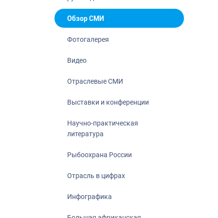
Отрасль в ци
Инфографика
Обзор СМИ
Большая афр
Фотогалерея
Укрепление д
ценностей
Видео
События в Ро
Отраслевые СМИ
Выставки и конференции
Научно-практическая
литература
Рыбоохрана России
Отрасль в цифрах
Инфографика
Большая африканская