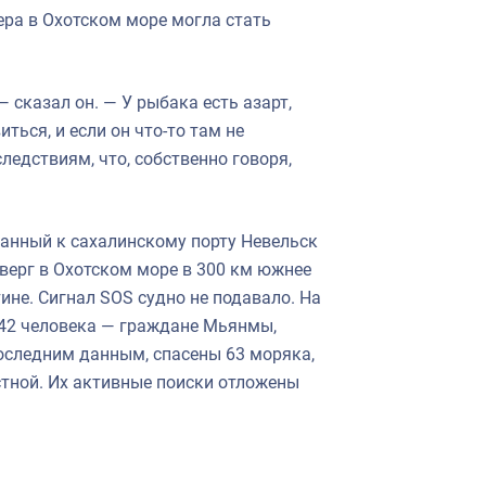
ера в Охотском море могла стать
 сказал он. — У рыбака есть азарт,
ться, и если он что-то там не
ледствиям, что, собственно говоря,
анный к сахалинскому порту Невельск
тверг в Охотском море в 300 км южнее
ине. Сигнал SOS судно не подавало. На
, 42 человека — граждане Мьянмы,
последним данным, спасены 63 моряка,
естной. Их активные поиски отложены