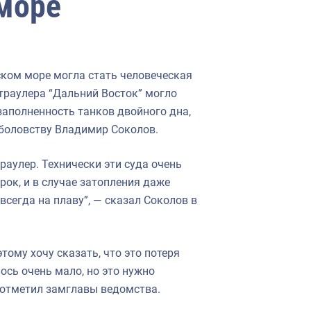
 море
ском море могла стать человеческая
 траулера “Дальний Восток” могло
заполненность танков двойного дна,
ыболовству Владимир Соколов.
аулер. Технически эти суда очень
ок, и в случае затопления даже
всегда на плаву”, — сказал Соколов в
тому хочу сказать, что это потеря
лось очень мало, но это нужно
— отметил замглавы ведомства.