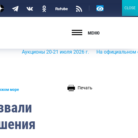
Версия
CLOSE
CLOSE
для
слабовидящих
МЕНЮ
Аукционы 20-21 июля 2026 г.
На официальном сайте Ро
Печать
тском море
звали
ушения