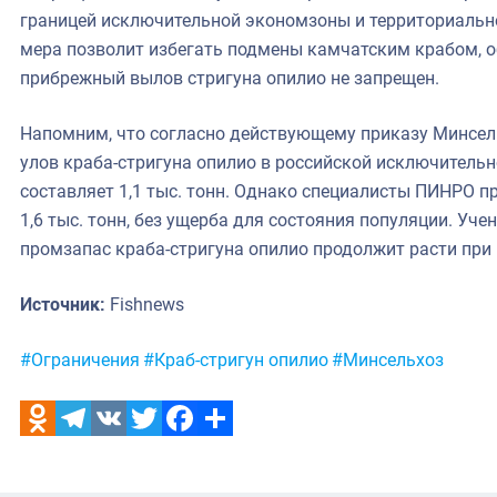
границей исключительной экономзоны и территориально
мера позволит избегать подмены камчатским крабом, о
прибрежный вылов стригуна опилио не запрещен.
Напомним, что согласно действующему приказу Минсель
улов краба-стригуна опилио в российской исключитель
составляет 1,1 тыс. тонн. Однако специалисты ПИНРО 
1,6 тыс. тонн, без ущерба для состояния популяции. Уч
промзапас краба-стригуна опилио продолжит расти при
Источник:
Fishnews
Метки:
#Ограничения
#Краб-стригун опилио
#Минсельхоз
Odnoklassniki
Telegram
VK
Twitter
Facebook
Отправить