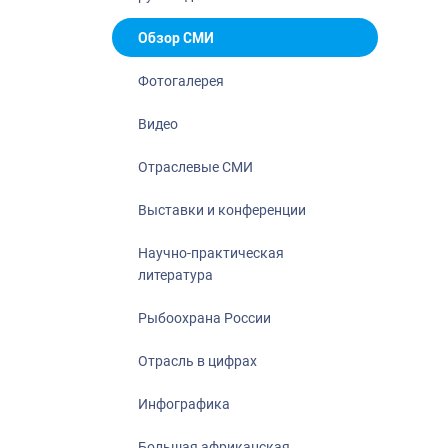
Отрасль в ци
Инфографика
Обзор СМИ
Большая афр
Фотогалерея
Укрепление д
ценностей
Видео
События в Ро
Отраслевые СМИ
Выставки и конференции
Научно-практическая
литература
Рыбоохрана России
Отрасль в цифрах
Инфографика
Большая африканская