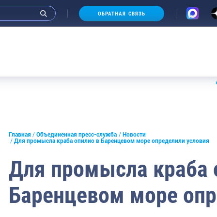
ОБРАТНАЯ СВЯЗЬ
Аукцион
и интервью руководства
Главная
Объединенная пресс-служба
Новости
Для промысла краба опилио в Баренцевом море определили условия
СМИ
Для промысла краба 
конференции
Баренцевом море оп
ическая литература
России