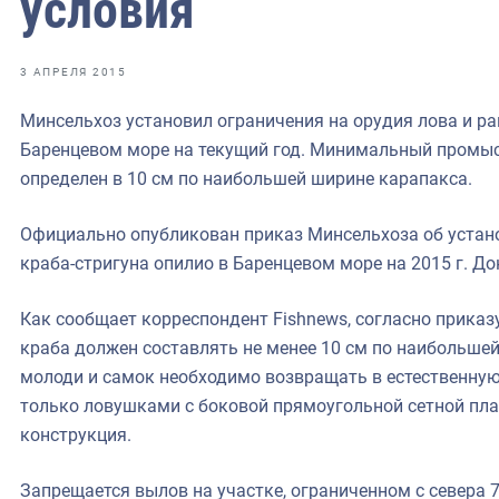
условия
фрах
иканская экспедиция
3 АПРЕЛЯ 2015
уховно-нравственных
Минсельхоз установил ограничения на орудия лова и р
Баренцевом море на текущий год. Минимальный промыс
ссии и мире
определен в 10 см по наибольшей ширине карапакса.
Официально опубликован приказ Минсельхоза об устан
краба-стригуна опилио в Баренцевом море на 2015 г. Док
Как сообщает корреспондент Fishnews, согласно прик
краба должен составлять не менее 10 см по наибольшей
молоди и самок необходимо возвращать в естественную
только ловушками с боковой прямоугольной сетной плас
конструкция.
Запрещается вылов на участке, ограниченном с севера 71° 