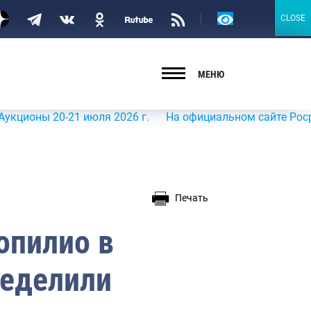
Версия
CLOSE
CLOSE
для
слабовидящих
МЕНЮ
ы 20-21 июля 2026 г.
На официальном сайте Росрыболовс
Печать
опилио в
ределили