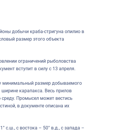
айоны добычи краба-стригуна опилио в
ловый размер этого объекта
овлении ограничений рыболовства
умент вступит в силу с 13 апреля.
азу минимальный размер добываемого
 ширине карапакса. Весь прилов
 среду. Промысел может вестись
тиной, в документе описана их
с.ш., с востока – 50° в.д., с запада –