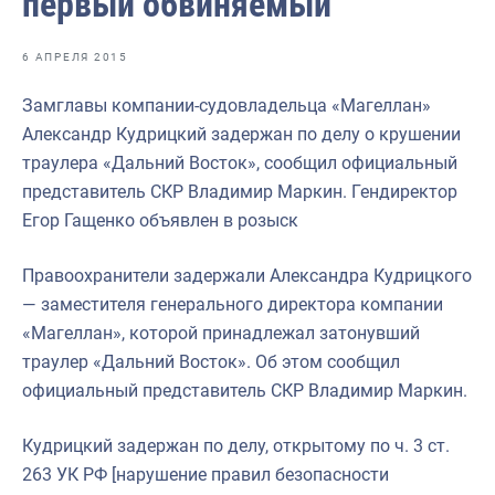
первый обвиняемый
Отраслевые СМИ
Выставки и конференции
6 АПРЕЛЯ 2015
Научно-практическая литература
Замглавы компании-судовладельца «Магеллан»
Александр Кудрицкий задержан по делу о крушении
Рыбоохрана России
траулера «Дальний Восток», сообщил официальный
Отрасль в цифрах
представитель СКР Владимир Маркин. Гендиректор
Егор Гащенко объявлен в розыск
Инфографика
Большая африканская экспедиция
Правоохранители задержали Александра Кудрицкого
— заместителя генерального директора компании
Укрепление духовно-нравственных ценностей
«Магеллан», которой принадлежал затонувший
События в России и мире
траулер «Дальний Восток». Об этом сообщил
официальный представитель СКР Владимир Маркин.
Кудрицкий задержан по делу, открытому по ч. 3 ст.
263 УК РФ [нарушение правил безопасности