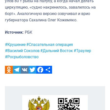
улов 80 т рыбы на палубу, а когда начал делать
циркуляцию, «судно накренилось, завалилось на
борт». Аналогичную версию озвучивал и врио
губернатора Сахалина Олег Кожемяко.
Источник:
РБК
Метки:
#Крушение
#Спасательная операция
#Василий Соколов
#Дальний Восток
#Траулер
#Росрыболовство
Odnoklassniki
Telegram
VK
Twitter
Facebook
Отправить