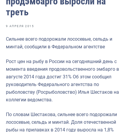
продэмбарго выросли на
Отраслевые СМИ
треть
Выставки и конференции
Научно-практическая литература
9 АПРЕЛЯ 2015
Рыбоохрана России
Сильнее всего подорожали лососевые, сельдь и
минтай, сообщили в Федеральном агентстве
Отрасль в цифрах
Инфографика
Рост цен на рыбу в России на сегодняшний день с
момента введения продовольственного эмбарго в
Большая африканская экспедиция
августе 2014 года достиг 31% Об этом сообщил
Укрепление духовно-нравственных ценностей
руководитель Федерального агентства по
рыболовству (Росрыболовство) Илья Шестаков на
События в России и мире
коллегии ведомства.
По словам Шестакова, сильнее всего подорожали
лососевые, сельдь и минтай. Доля отечественной
рыбы на прилавках в 2014 году выросла на 1,8%