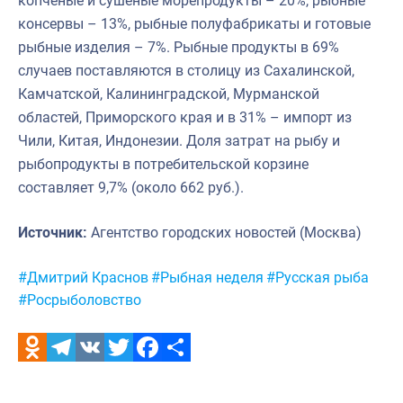
копченые и сушеные морепродукты – 20%, рыбные
консервы – 13%, рыбные полуфабрикаты и готовые
рыбные изделия – 7%. Рыбные продукты в 69%
случаев поставляются в столицу из Сахалинской,
Камчатской, Калининградской, Мурманской
областей, Приморского края и в 31% – импорт из
Чили, Китая, Индонезии. Доля затрат на рыбу и
рыбопродукты в потребительской корзине
составляет 9,7% (около 662 руб.).
Источник:
Агентство городских новостей (Москва)
Метки:
#Дмитрий Краснов
#Рыбная неделя
#Русская рыба
#Росрыболовство
Odnoklassniki
Telegram
VK
Twitter
Facebook
Отправить