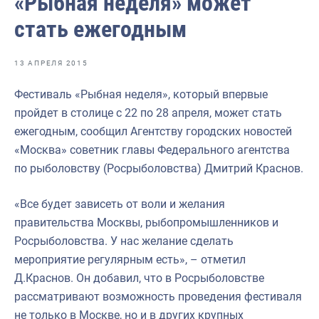
«Рыбная неделя» может
Отраслевые СМИ
стать ежегодным
Выставки и конференции
Научно-практическая литература
13 АПРЕЛЯ 2015
Рыбоохрана России
Фестиваль «Рыбная неделя», который впервые
пройдет в столице с 22 по 28 апреля, может стать
Отрасль в цифрах
ежегодным, сообщил Агентству городских новостей
Инфографика
«Москва» советник главы Федерального агентства
по рыболовству (Росрыболовства) Дмитрий Краснов.
Большая африканская экспедиция
Укрепление духовно-нравственных ценностей
«Все будет зависеть от воли и желания
правительства Москвы, рыбопромышленников и
События в России и мире
Росрыболовства. У нас желание сделать
мероприятие регулярным есть», – отметил
Д.Краснов. Он добавил, что в Росрыболовстве
рассматривают возможность проведения фестиваля
не только в Москве, но и в других крупных