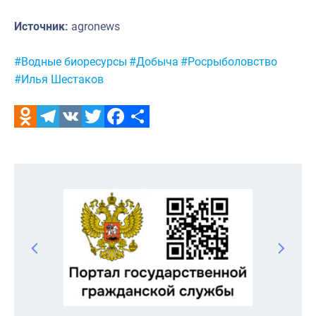
Источник:
agronews
Метки:
#Водные биоресурсы
#Добыча
#Росрыболовство
#Илья Шестаков
Odnoklassniki
Telegram
VK
Twitter
Facebook
Отправить