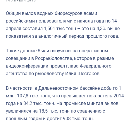
14 АПРЕЛЯ 2015
Отраслевые СМИ
Общий вылов водных биоресурсов всеми
Выставки и конференции
российскими пользователями с начала года по 14
Научно-практическая литература
апреля составил 1,501 тыс тонн – это на 4,3% выше
показателя за аналогичный период прошлого года.
Рыбоохрана России
Отрасль в цифрах
Такие данные были озвучены на оперативном
совещании в Росрыболовстве, которое в режиме
Инфографика
видеоконференции провел глава Федерального
Большая африканская экспедиция
агентства по рыболовству Илья Шестаков.
Укрепление духовно-нравственных ценностей
В частности, в Дальневосточном бассейне добыто 1
События в России и мире
млн. 107,8 тыс. тонн, что превышает показатель 2014
года на 34,2 тыс. тонн. На промысле минтая вылов
увеличился на 18,5 тыс. тонн по сравнению с
прошлым годом и достиг 908 тыс. тонн.