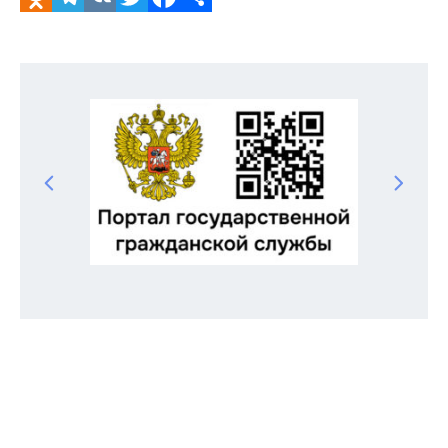
Odnoklassniki
Telegram
VK
Twitter
Facebook
Отправить