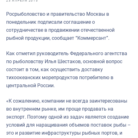
23 АПРЕЛЯ 2015
Отраслевые СМИ
Росрыболовство и правительство Москвы в
Выставки и конференции
понедельник подписали соглашение о
Научно-практическая литература
сотрудничестве в продвижении отечественной
рыбной продукции, сообщает “Коммерсант”.
Рыбоохрана России
Отрасль в цифрах
Как отметил руководитель Федерального агентства
по рыболовству Илья Шестаков, основной вопрос
Инфографика
состоит в том, как осуществить доставку
Большая африканская экспедиция
тихоокеанских морепродуктов потребителю в
центральной России.
Укрепление духовно-нравственных ценностей
События в России и мире
«К сожалению, компании не всегда заинтересованы
во внутреннем рынке, им проще продавать на
экспорт. Поэтому одной из задач является создание
условий для наращивания объемов поставок рыбы –
это и развитие инфраструктуры рыбных портов, и