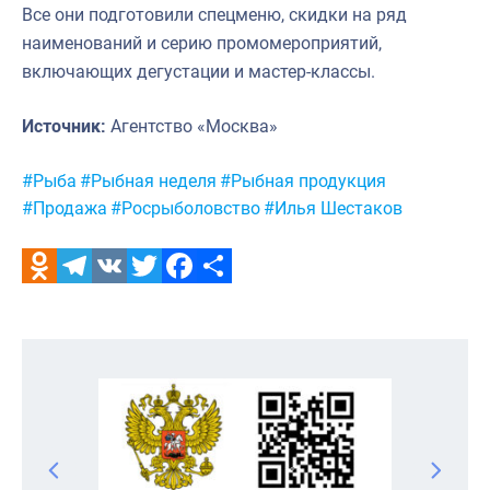
Все они подготовили спецменю, скидки на ряд
наименований и серию промомероприятий,
включающих дегустации и мастер-классы.
Источник:
Агентство «Москва»
Метки:
#Рыба
#Рыбная неделя
#Рыбная продукция
#Продажа
#Росрыболовство
#Илья Шестаков
Odnoklassniki
Telegram
VK
Twitter
Facebook
Отправить