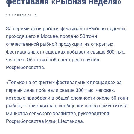
фестиваля «Рыбная неделя»
Отраслевые СМИ
Выставки и конференции
24 АПРЕЛЯ 2015
Научно-практическая литература
За первый день работы фестиваля «Рыбная неделя»,
проходящего в Москве, продано 50 тонн
Рыбоохрана России
отечественной рыбной продукции, на открытых
Отрасль в цифрах
фестивальных площадках побывали свыше 300 тыс.
человек. Об этом сообщает пресс-служба
Инфографика
Росрыболовства.
Большая африканская экспедиция
«Только на открытых фестивальных площадках за
Укрепление духовно-нравственных ценностей
первый день побывали свыше 300 тыс. человек,
События в России и мире
которые приобрели в общей сложности около 50 тонн
рыбы», – приводятся в сообщении слова заместителя
министра сельского хозяйства, руководителя
Росрыболовства Ильи Шестакова.