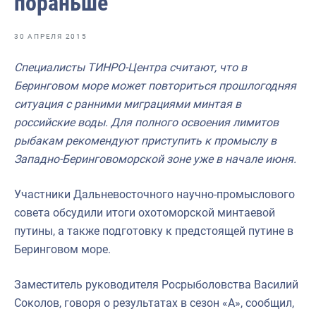
пораньше
Отраслевые СМИ
Выставки и конференции
30 АПРЕЛЯ 2015
Научно-практическая литература
Специалисты ТИНРО-Центра считают, что в
Беринговом море может повториться прошлогодняя
Рыбоохрана России
ситуация с ранними миграциями минтая в
Отрасль в цифрах
российские воды. Для полного освоения лимитов
рыбакам рекомендуют приступить к промыслу в
Инфографика
Западно-Беринговоморской зоне уже в начале июня.
Большая африканская экспедиция
Участники Дальневосточного научно-промыслового
Укрепление духовно-нравственных ценностей
совета обсудили итоги охотоморской минтаевой
События в России и мире
путины, а также подготовку к предстоящей путине в
Беринговом море.
Заместитель руководителя Росрыболовства Василий
Соколов, говоря о результатах в сезон «А», сообщил,