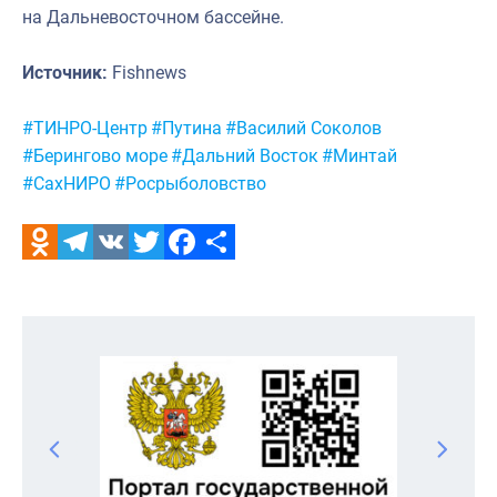
на Дальневосточном бассейне.
Источник:
Fishnews
Метки:
#ТИНРО-Центр
#Путина
#Василий Соколов
#Берингово море
#Дальний Восток
#Минтай
#СахНИРО
#Росрыболовство
Odnoklassniki
Telegram
VK
Twitter
Facebook
Отправить