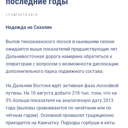
последние годы
Отраслевые СМИ
Выставки и конференции
17 АВГУСТА 2015
Научно-практическая литература
Надежда на Сахалин
Рыбоохрана России
Вылов тихоокеанского лосося в нынешнем сезоне
Отрасль в цифрах
ожидается выше показателей предшествующих лет.
Дальневосточная дорога намерена обратиться к
Инфографика
операторам с вопросом о возможности дислокации
Большая африканская экспедиция
дополнительного парка подвижного состава.
Укрепление духовно-нравственных ценностей
На Дальнем Востоке идёт активная фаза лососёвой
События в России и мире
путины. На 10 августа добыто 218 тыс. тонн, что на
5% больше показателя на аналогичную дату 2013
года (выловы сравниваются по нечётным или по
чётным годам). Основной промысел традиционно
приходится на Камчатку. Подходы горбуши и кеты