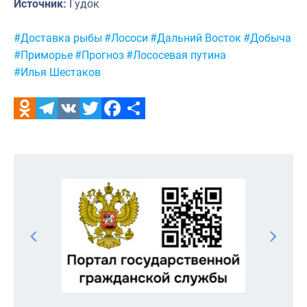
Источник:
Гудок
Метки:
#Доставка рыбы
#Лососи
#Дальний Восток
#Добыча
#Приморье
#Прогноз
#Лососевая путина
#Илья Шестаков
Odnoklassniki
Telegram
VK
Twitter
Facebook
Отправить