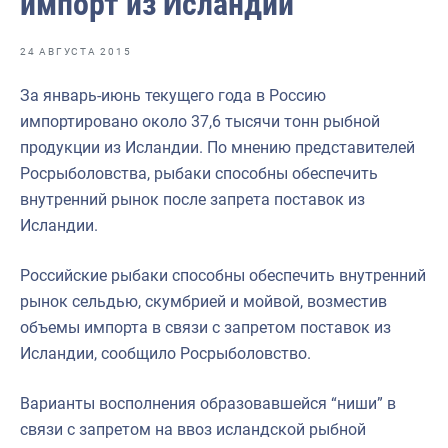
импорт из Исландии
Отраслевые СМИ
Выставки и конференции
24 АВГУСТА 2015
Научно-практическая литература
За январь-июнь текущего года в Россию
импортировано около 37,6 тысячи тонн рыбной
Рыбоохрана России
продукции из Исландии. По мнению представителей
Отрасль в цифрах
Росрыболовства, рыбаки способны обеспечить
внутренний рынок после запрета поставок из
Инфографика
Исландии.
Большая африканская экспедиция
Российские рыбаки способны обеспечить внутренний
Укрепление духовно-нравственных ценностей
рынок сельдью, скумбрией и мойвой, возместив
События в России и мире
объемы импорта в связи с запретом поставок из
Исландии, сообщило Росрыболовство.
Варианты восполнения образовавшейся “ниши” в
связи с запретом на ввоз исландской рыбной