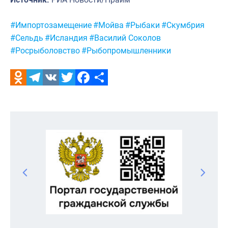
Метки:
#Импортозамещение
#Мойва
#Рыбаки
#Скумбрия
#Сельдь
#Исландия
#Василий Соколов
#Росрыболовство
#Рыбопромышленники
Odnoklassniki
Telegram
VK
Twitter
Facebook
Отправить