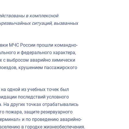
ействованы в комплексной
 чрезвычайных ситуаций, вызванных
овки МЧС России прошли командно-
льного и федерального характера,
х с выбросом аварийно химически
поездов, крушением пассажирского
на одной из учебных точек был
видации последствий условного
а. На других точках отрабатывались
го пожара, защите резервуарного
ерминал» и по проведению аварийно-
аселению в городке жизнеобеспечения.