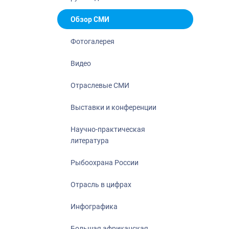
Отрасль в ци
Инфографика
Обзор СМИ
Большая афр
Фотогалерея
Укрепление д
ценностей
Видео
События в Ро
Отраслевые СМИ
Выставки и конференции
Научно-практическая
литература
Рыбоохрана России
Отрасль в цифрах
Инфографика
Большая африканская