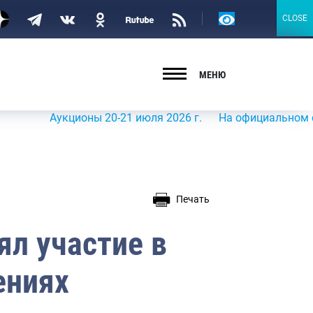
Версия
CLOSE
CLOSE
для
слабовидящих
МЕНЮ
Аукционы 20-21 июля 2026 г.
На официальном сайте Ро
Печать
ял участие в
ениях