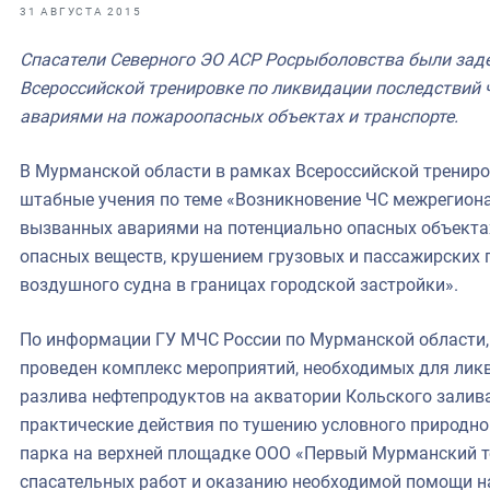
фрах
31 АВГУСТА 2015
Спасатели Северного ЭО АСР Росрыболовства были зад
иканская экспедиция
Всероссийской тренировке по ликвидации последствий
уховно-нравственных
авариями на пожароопасных объектах и транспорте.
ссии и мире
В Мурманской области в рамках Всероссийской тренир
штабные учения по теме «Возникновение ЧС межрегиона
вызванных авариями на потенциально опасных объекта
опасных веществ, крушением грузовых и пассажирских 
воздушного судна в границах городской застройки».
По информации ГУ МЧС России по Мурманской области, 
проведен комплекс мероприятий, необходимых для лик
разлива нефтепродуктов на акватории Кольского залив
практические действия по тушению условного природно
парка на верхней площадке ООО «Первый Мурманский т
спасательных работ и оказанию необходимой помощи н