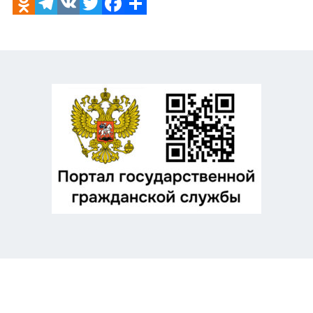
Odnoklassniki
Telegram
VK
Twitter
Facebook
Отправить